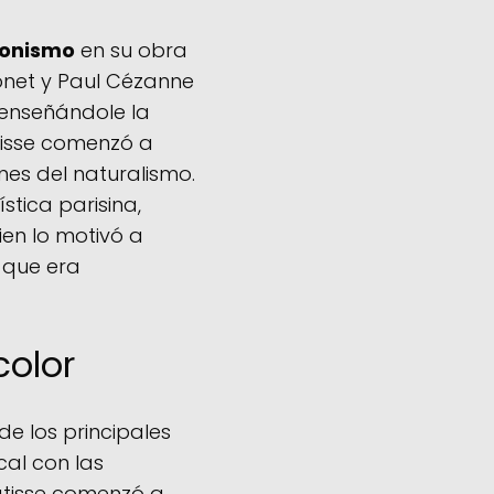
ionismo
en su obra
net y Paul Cézanne
 enseñándole la
atisse comenzó a
ones del naturalismo.
tica parisina,
ien lo motivó a
o que era
color
 de los principales
cal con las
Matisse comenzó a