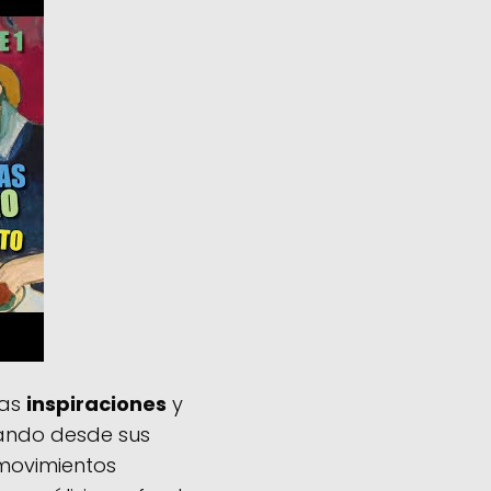
das
inspiraciones
y
orando desde sus
 movimientos