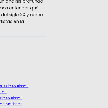
 un análisis profundo
emos entender qué
e del siglo XX y cómo
istas en la
obra de Matisse?
rte?
 de Matisse?
 de Matisse?